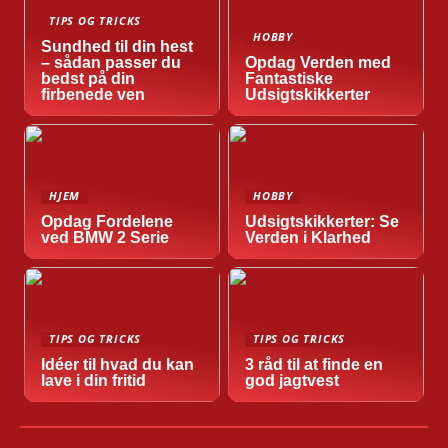
TIPS OG TRICKS
HOBBY
Sundhed til din hest
– sådan passer du
Opdag Verden med
bedst på din
Fantastiske
firbenede ven
Udsigtskikkerter
HJEM
HOBBY
Opdag Fordelene
Udsigtskikkerter: Se
ved BMW 2 Serie
Verden i Klarhed
TIPS OG TRICKS
TIPS OG TRICKS
Idéer til hvad du kan
3 råd til at finde en
lave i din fritid
god jagtvest